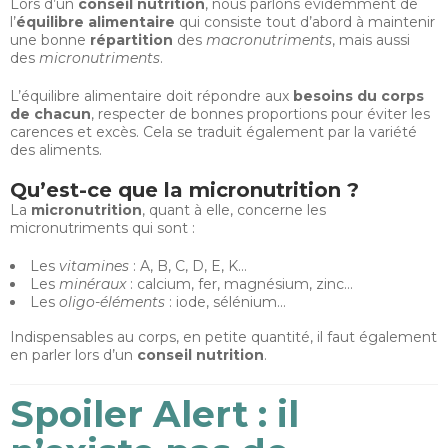
Lors d’un
conseil nutrition
, nous parlons évidemment de
l’
équilibre alimentaire
qui consiste tout d’abord à maintenir
une bonne
répartition
des
macronutriments
, mais aussi
des
micronutriments
.
L’équilibre alimentaire doit répondre aux
besoins du corps
de chacun
, respecter de bonnes proportions pour éviter les
carences et excès. Cela se traduit également par la variété
des aliments.
Qu’est-ce que la micronutrition ?
La
micronutrition
, quant à elle, concerne les
micronutriments qui sont :
Les
vitamines
: A, B, C, D, E, K…
Les
minéraux
: calcium, fer, magnésium, zinc…
Les
oligo-éléments
: iode, sélénium…
Indispensables au corps, en petite quantité, il faut également
en parler lors d’un
conseil nutrition
.
Spoiler Alert : il