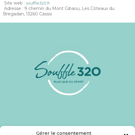
Site web :
souffle320.fr
Adresse : 9 chemin du Mont Gibaou, Les Côteaux du
Bregadan, 13260 Cassis
Gérer le consentement