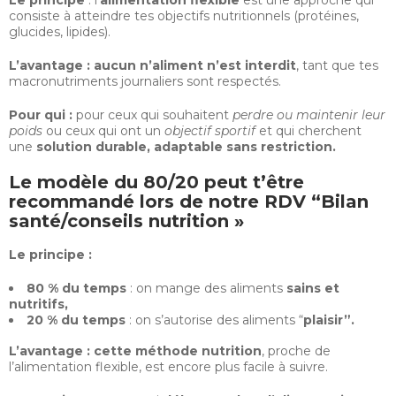
Le principe
: l’
alimentation flexible
est une approche qui
consiste à atteindre tes objectifs nutritionnels (protéines,
glucides, lipides).
L’avantage :
aucun n’aliment n’est interdit
, tant que tes
macronutriments journaliers sont respectés.
Pour qui :
pour ceux qui souhaitent
perdre ou maintenir leur
poids
ou ceux qui ont un
objectif sportif
et qui cherchent
une
solution durable, adaptable sans restriction.
Le modèle du 80/20 peut t’être
recommandé lors de notre RDV “Bilan
santé/conseils nutrition »
Le principe :
80 % du temps
: on mange des aliments
sains et
nutritifs,
20 % du temps
: on s’autorise des aliments “
plaisir”.
L’avantage :
cette méthode nutrition
, proche de
l’alimentation flexible, est encore plus facile à suivre.