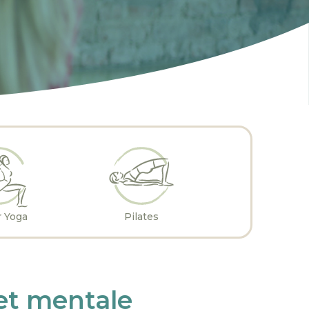
 Yoga
Pilates
et mentale