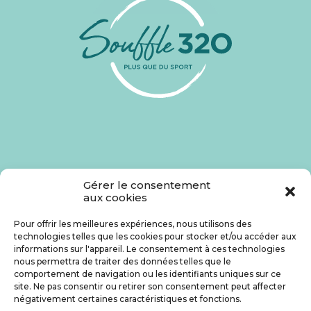
Gérer le consentement
aux cookies
Une question ? Une réservation ?
Pour offrir les meilleures expériences, nous utilisons des
technologies telles que les cookies pour stocker et/ou accéder aux
04 83 43 11 15
contact@souffle320.fr
informations sur l'appareil. Le consentement à ces technologies
nous permettra de traiter des données telles que le
comportement de navigation ou les identifiants uniques sur ce
9 chemin du Mont Gibaou
Les Côteaux du Bregadan
site. Ne pas consentir ou retirer son consentement peut affecter
13260 Cassis
négativement certaines caractéristiques et fonctions.